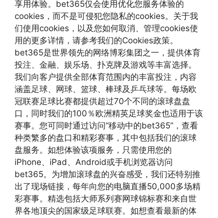
享用体验。bet365仅会使用优化您服务体验的
cookies，而不是可侵犯您隐私的cookies。关于我
们使用cookies，以及您如何取消、管理cookies使
用的更多详情，请参考我们的Cookies政策。
bet365是世界领先的网络博彩集团之一，提供体育
投注、金融、娱乐场、扑克牌及游戏等丰富选择。
我们向客户提供全部体育范围内的丰富投注，内容
涵盖足球、网球、篮球、棒球及乒乓球等。每场欧
冠联赛足球比赛都提供超过70个不同的滚球盘盘
口，同时我们的100％欧洲精英足球奖金也适用于该
赛事。您可同时通过访问“移动中的bet365”，查看
种类繁多的盘口和精彩赛事，其中包括我们的滚球
盘服务。如想体验该项服务，只需使用您的
iPhone、iPad、Android或手机浏览器访问
bet365。为增加滚球盘的兴奋感受，我们还特别推
出了现场链接，每年向您的电脑直播50,000多场精
彩赛事。精选包括大师系列赛网球锦标赛和来自世
界各地顶尖的国家级足球联赛。如想查看最新的体