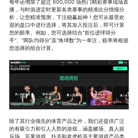
每年还增加了超过 600,000 场热门精彩赛事现场直
播，与时俱进定时更新各类赛事的精准比分情报分
析，让您精准预测，下注稳赢如神！您可从最受欢
迎的盘口中进行选择，将其加入投注后，即可计算
您的赔率。例如，您可选择结合“首位进球得分
手”、“两队均得分”及“角球数”为一单注，赔率将根据
您选择的组合计算。
除了其行业领先的体育产品之外，我们还提供广泛
的有吸引力和引人入胜的游戏，涵盖赌场、真人娱
乐场、宾果游戏、扑克和老虎机等主要游戏产品类