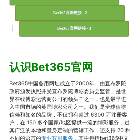
Bet365官网链接 - 2
|
Bet365官网链接 - 3
认识Bet365官网
Bet365中国备用网址成立于2000年，由直布罗陀
政府颁发执照并受直布罗陀博彩委员会监管，是世
界在线博彩运营商公司的领头羊之一，也是最早进
入中国市场的英国博彩公司之一。我们是全球值得
信赖和知名的品牌，不仅拥有超过 6300 万注册客
户，在 150 多个国家/地区提供一流的博彩服务，过
其广泛的本地和量身定制的营销工作，还支持 20 种
不同的语言的
专业客服服务
，其中包括bet365中文