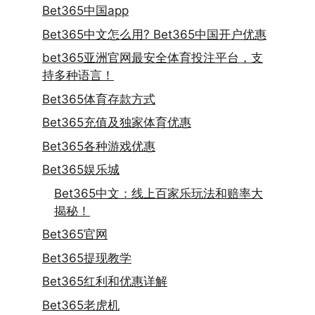
Bet365中国app
Bet365中文怎么用? Bet365中国开户优惠
bet365亚洲官网最安全体育投注平台，支
持多种语言！
Bet365体育存款方式
Bet365充值及独家体育优惠
Bet365各种游戏优惠
Bet365娱乐城
Bet365中文：线上百家乐玩法和赔率大
揭秘！
Bet365官网
Bet365提现教学
Bet365红利和优惠详解
Bet365老虎机