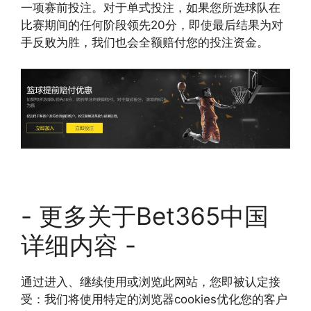
一项赛前投注。对于单式投注，如果您所选球队在
比赛期间的任何阶段领先20分，即使最后结果为对
手反败为胜，我们也会全额赔付您的投注资金。
- 更多关于Bet365中国
详细内容 -
通过进入、继续使用或浏览此网站，您即被认定接
受：我们将使用特定的浏览器cookies优化您的客户