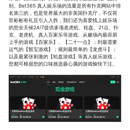
别。Bet365 真人娱乐场的流量是所有扑克网站中排
名第三的，也是世界最大的非美国扑克厅，不仅荷
官彬彬有礼且引人入胜，我们还为喜爱线上娱乐场
的您全天候24/7提供多项老虎机、轮盘、21点、扑
克、老虎机、真人百家乐等游戏。从赌场内最容易
上手的游戏【百家乐】、【二十一点】；到最需要
运气的【骰宝游戏】；规则最简单的【龙虎斗】；
以及最紧张刺激的【轮盘游戏】等真人娱乐游戏，
您都可根据您的口味挑选最心属的游戏愉快下注。