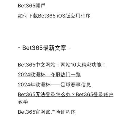
Bet365開戶
如何下载Bet365 iOS版应用程序
- Bet365最新文章 -
Bet365中文网站：网站10大精彩功能！
2024欧洲杯：夺冠热门一览
2024年欧洲杯——足球赛事信息
Bet365无法登录怎么办？Bet365登录账户
教学
Bet365官网账户验证程序