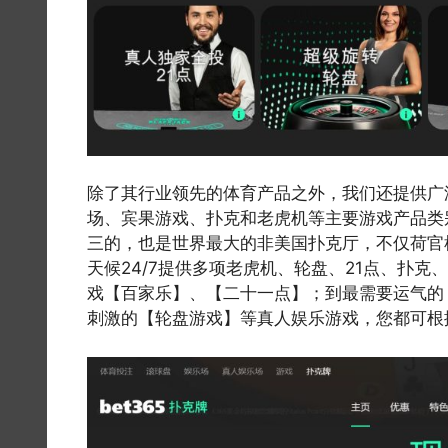
除了其行业领先的体育产品之外，我们还提供广
场、宾果游戏、扑克和老虎机等主要游戏产品类别
三的，也是世界最大的非美国扑克厅，不仅荷官
天候24/7提供多项老虎机、轮盘、21点、扑
戏【百家乐】、【二十一点】；到最需要运气的
刺激的【轮盘游戏】等真人娱乐游戏，您都可根