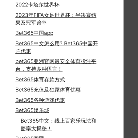
2022卡塔尔世界杯
2023年FIFA女足世界杯：半决赛结
果及冠军赔率
Bet365中国app
Bet365中文怎么用? Bet365中国开
户优惠
bet365亚洲官网最安全体育投注平
台，支持多种语言！
Bet365体育存款方式
Bet365充值及独家体育优惠
Bet365各种游戏优惠
Bet365娱乐城
Bet365中文：线上百家乐玩法和
赔率大揭秘！