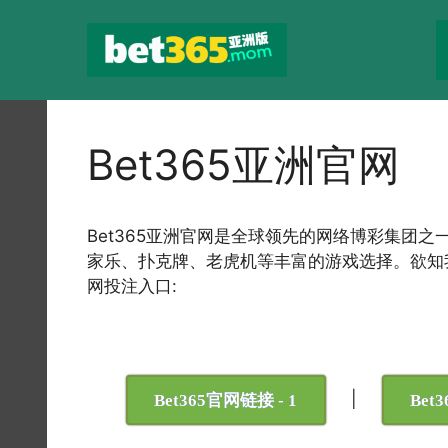
跳
至
内
容
Bet365亚洲官网
Bet365
亚洲官网
是全球领先的网络博彩集团之
家乐、扑克牌、老虎机等丰富的游戏选择。欲知我
网投注入口:
|
Bet365官网链接 - 1
Bet