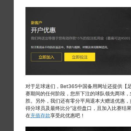
对于足球迷们，Bet365中国备用网址还提供
赛期间的任何阶段，您所下注的球队领先两球，
胜。另外，我们还有零分平局退本大赠送优惠，如果
得分球员及最终比分”这些盘口，且加入比赛结果
在
充值存款
享受此优惠吧！