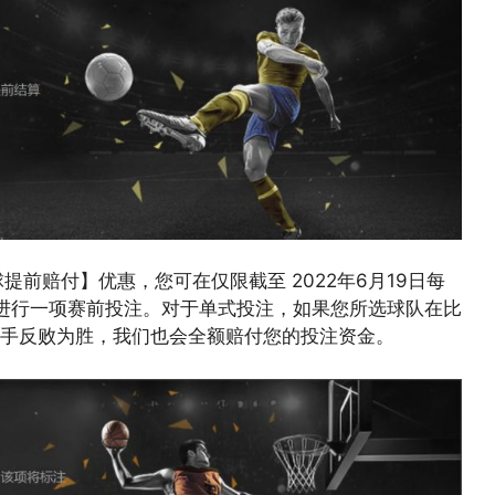
提前赔付】优惠，您可在仅限截至 2022年6月19日每
口进行一项赛前投注。对于单式投注，如果您所选球队在比
对手反败为胜，我们也会全额赔付您的投注资金。