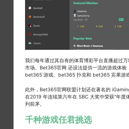
我们每年通过其自有的体育博彩平台直播超过万
市场。Bet365官网 还设法提供一流的游戏体验，其
bet365 游戏、bet365 扑克和 bet365 宾果游
此外，Bet365官网联盟计划还在著名的 iGamin
在2019 年连续第六年在 SBC 大奖中荣获“年度体
列前茅。
千种游戏任君挑选