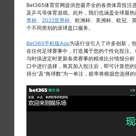
Bet365体育官网提供您最齐全的各类体育投
及乒乓等体育游戏。此外，我们也涵盖全球最热
界杯
、
2022世界杯
、欧洲杯、美洲杯、欧冠、英
个不同类别的滚球盘口服务。
Bet365手机版App
为该行业引入了许多创新，
在任何足球赛事中，打造属于您的个性化投注。每年
与时俱进定时更新各类赛事的精准比分情报分析
口中进行选择，将其加入投注后，即可计算您的赔
得分”及“角球数”为一单注，赔率将根据您选择