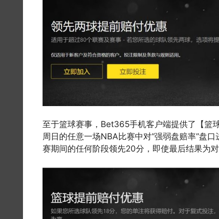
至于篮球赛事，Bet365手机客户端提供了【篮球
周日的任意一场NBA比赛中对“强弱盘赔率”盘
赛期间的任何阶段领先20分，即使最后结果为