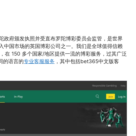
布罗陀政府颁发执照并受直布罗陀博彩委员会监管，是世界
入中国市场的英国博彩公司之一。我们是全球值得信赖
，在 150 多个国家/地区提供一流的博彩服务，过其广泛
同的语言的
专业客服服务
，其中包括bet365中文版客