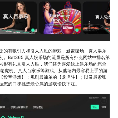
泛的有吸引力和引人入胜的游戏，涵盖赌场、真人娱乐
。Bet365 真人娱乐场的流量是所有扑克网站中排名第
彬彬有礼且引人入胜，我们还为喜爱线上娱乐场的您全
克、老虎机、真人百家乐等游戏。从赌场内最容易上手的游
【骰宝游戏】；规则最简单的【龙虎斗】；以及最紧张
据您的口味挑选最心属的游戏愉快下注。