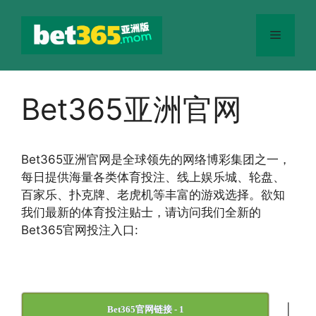
跳
至
菜
内
容
单
Bet365亚洲官网
Bet365
亚洲官网
是全球领先的网络博彩集团之一，
每日提供海量各类体育投注、线上娱乐城、轮盘、
百家乐、扑克牌、老虎机等丰富的游戏选择。欲知
我们最新的体育投注贴士，请访问我们全新的
Bet365官网投注入口:
|
Bet365官网链接 - 1