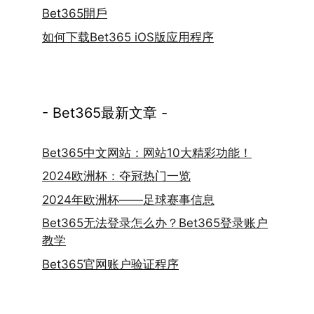
Bet365開戶
如何下载Bet365 iOS版应用程序
- Bet365最新文章 -
Bet365中文网站：网站10大精彩功能！
2024欧洲杯：夺冠热门一览
2024年欧洲杯——足球赛事信息
Bet365无法登录怎么办？Bet365登录账户
教学
Bet365官网账户验证程序