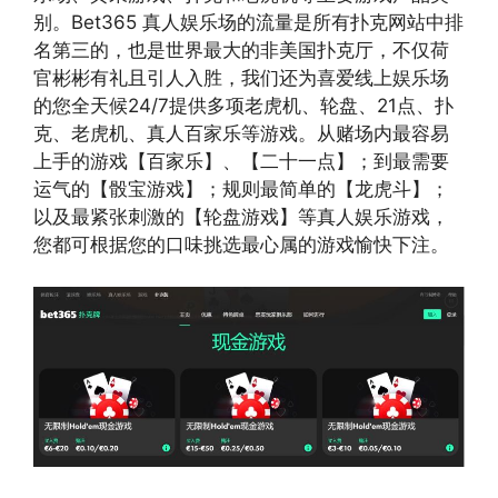
别。Bet365 真人娱乐场的流量是所有扑克网站中排
名第三的，也是世界最大的非美国扑克厅，不仅荷
官彬彬有礼且引人入胜，我们还为喜爱线上娱乐场
的您全天候24/7提供多项老虎机、轮盘、21点、扑
克、老虎机、真人百家乐等游戏。从赌场内最容易
上手的游戏【百家乐】、【二十一点】；到最需要
运气的【骰宝游戏】；规则最简单的【龙虎斗】；
以及最紧张刺激的【轮盘游戏】等真人娱乐游戏，
您都可根据您的口味挑选最心属的游戏愉快下注。