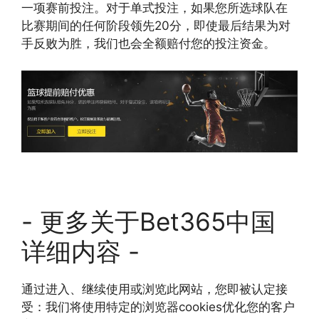
一项赛前投注。对于单式投注，如果您所选球队在
比赛期间的任何阶段领先20分，即使最后结果为对
手反败为胜，我们也会全额赔付您的投注资金。
- 更多关于Bet365中国
详细内容 -
通过进入、继续使用或浏览此网站，您即被认定接
受：我们将使用特定的浏览器cookies优化您的客户