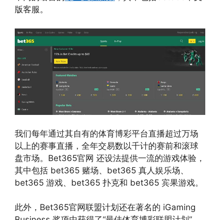
版客服。
我们每年通过其自有的体育博彩平台直播超过万场
以上的赛事直播，全年交易数以千计的赛前和滚球
盘市场。Bet365官网 还设法提供一流的游戏体验，
其中包括 bet365 赌场、bet365 真人娱乐场、
bet365 游戏、bet365 扑克和 bet365 宾果游戏。
此外，Bet365官网联盟计划还在著名的 iGaming
Business 奖项中获得了“最佳体育博彩联盟计划”，