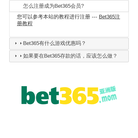
怎么注册成为Bet365会员?
您可以参考本站的教程进行注册 ---
Bet365注
册教程
Bet365有什么游戏优惠吗？
如果要在Bet365存款的话，应该怎么做？