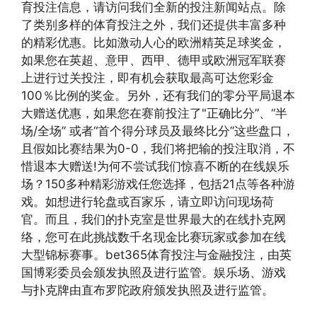
育投注信息，请访问我们全新的投注新闻站点。除
了类别多样的体育投注之外，我们还提供丰富多种
的精彩优惠。比如激动人心的欧洲精英足球奖金，
如果您在英超、意甲、西甲、德甲或欧洲冠军联赛
上进行过关投注，即有机会获取最高可达您彩金
100％比例的奖金。另外，还有我们的零分平局退本
大赠送优惠，如果您在赛前投注了"正确比分”、“半
场/全场” 或者“首个得分球员及最终比分”这些盘口，
且假如比赛结果为0-0，我们将把输的投注取消，不
惜退本大赠送!为何不尝试我们惊喜不断的在线娱乐
场？150多种精彩游戏任您选择，包括21点等各种游
戏。如想进行轮盘或百家乐，请立即访问现场荷
官。而且，我们的扑克室是世界最大的在线扑克网
络，您可在此挑战数千名现金比赛玩家或参加在线
大型锦标赛事。bet365体育投注与金融投注，由英
国博彩委员会颁发执照及进行监管。娱乐场、游戏
与扑克牌由直布罗陀政府颁发执照及进行监管。