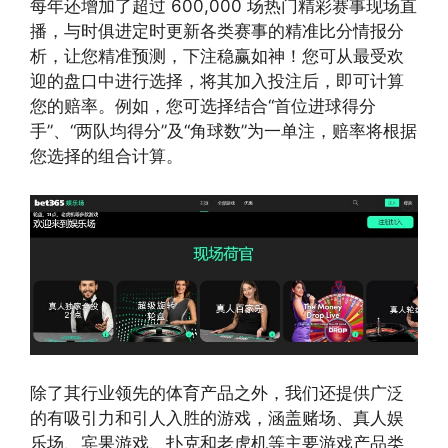
每年还增加了超过 600,000 场热门精彩赛事现场直
播，与时俱进定时更新各类赛事的精准比分情报分
析，让您精准预测，下注稳赢如神！您可从最受欢
迎的盘口中进行选择，将其加入投注后，即可计算
您的赔率。例如，您可选择结合“首位进球得分
手”、“两队均得分”及“角球数”为一单注，赔率将根据
您选择的组合计算。
除了其行业领先的体育产品之外，我们还提供广泛
的有吸引力和引人入胜的游戏，涵盖赌场、真人娱
乐场、宾果游戏、扑克和老虎机等主要游戏产品类