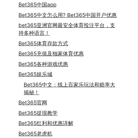
Bet365中国app
Bet365中文怎么用? Bet365中国开户优惠
bet365亚洲官网最安全体育投注平台，支
持多种语言！
Bet365体育存款方式
Bet365充值及独家体育优惠
Bet365各种游戏优惠
Bet365娱乐城
Bet365中文：线上百家乐玩法和赔率大
揭秘！
Bet365官网
Bet365提现教学
Bet365红利和优惠详解
Bet365老虎机