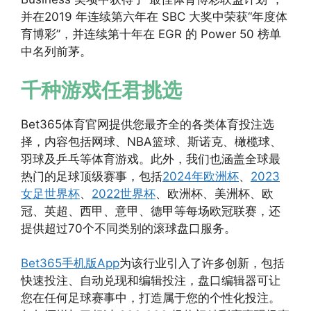
并在2019 年连续第六年在 SBC 大奖中荣获“年度体
育博彩”，并连续第十年在 EGR 的 Power 50 榜单
中名列前茅。
千种游戏任君挑选
Bet365体育官网提供您最齐全的各类体育投注选
择，内容包括网球、NBA篮球、斯诺克、橄榄球、
羽球及乒乓等体育游戏。此外，我们也涵盖全球最
热门的足球顶级赛事，包括
2024年欧洲杯
、
2023
女足世界杯
、
2022世界杯
、欧洲杯、美洲杯、欧
冠、英超、西甲、意甲、德甲等每场欧冠联赛，还
提供超过70个不同类别的滚球盘口服务。
Bet365手机版App
为该行业引入了许多创新，包括
快速投注、自动兑现和编辑投注，盘口编辑器可让
您在任何足球赛事中，打造属于您的个性化投注。