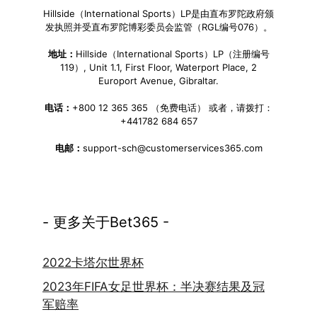
Hillside（International Sports）LP是由直布罗陀政府颁
发执照并受直布罗陀博彩委员会监管（RGL编号076）。
地址：
Hillside（International Sports）LP（注册编号
119）, Unit 1.1, First Floor, Waterport Place, 2
Europort Avenue, Gibraltar.
电话：
+800 12 365 365 （免费电话） 或者，请拨打：
+441782 684 657
电邮：
support-sch@customerservices365.com
- 更多关于Bet365 -
2022卡塔尔世界杯
2023年FIFA女足世界杯：半决赛结果及冠
军赔率