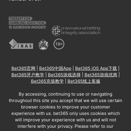
Bet365官网
|
Bet365中国App
|
Bet365 iOS App下载
|
Bet365开户教学
|
Bet365游戏选择
|
Bet365游戏优惠
|
Bet365充值教学
|
Bet365线上客服
By accessing, continuing to use or navigating
throughout this site you accept that we will use certain
browser cookies to improve your customer
experience with us. bet365 only uses cookies which
will improve your experience with us and will not
interfere with your privacy. Please refer to our