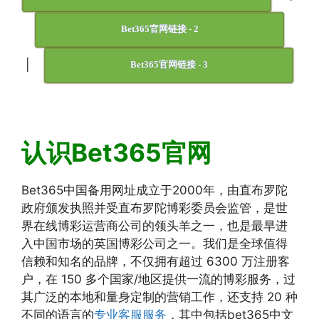
Bet365官网链接 - 2
|
Bet365官网链接 - 3
认识Bet365官网
Bet365中国备用网址成立于2000年，由直布罗陀
政府颁发执照并受直布罗陀博彩委员会监管，是世
界在线博彩运营商公司的领头羊之一，也是最早进
入中国市场的英国博彩公司之一。我们是全球值得
信赖和知名的品牌，不仅拥有超过 6300 万注册客
户，在 150 多个国家/地区提供一流的博彩服务，过
其广泛的本地和量身定制的营销工作，还支持 20 种
不同的语言的
专业客服服务
，其中包括bet365中文